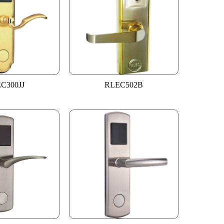
C300JJ
RLEC502B