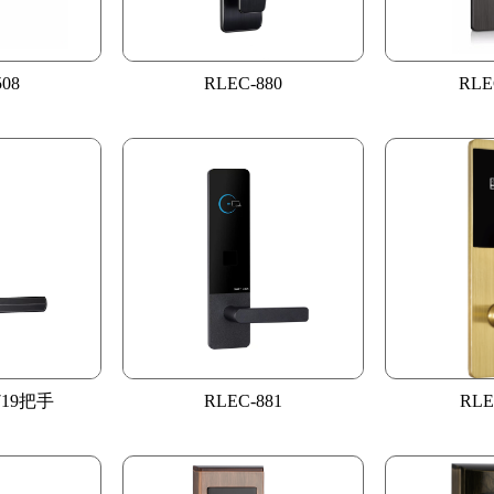
508
RLEC-880
RLE
-719把手
RLEC-881
RLE