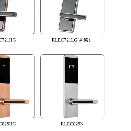
C721HG
RLEC721LG(亮铬）
C825HG
RLEC825N