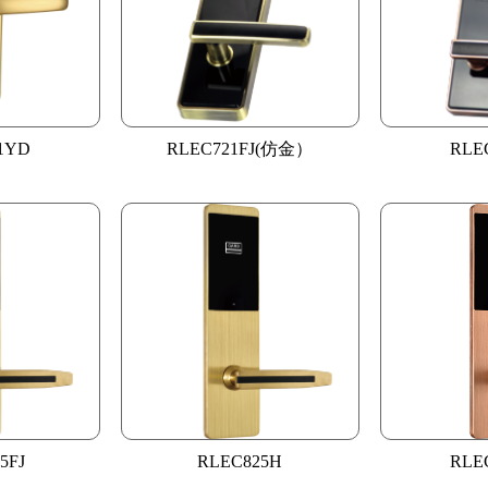
1YD
RLEC721FJ(仿金）
RLE
5FJ
RLEC825H
RLE