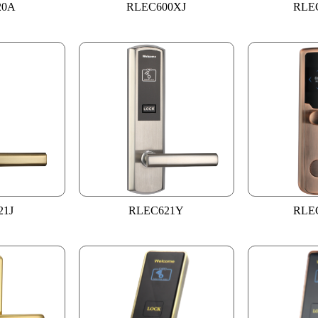
20A
RLEC600XJ
RLE
21J
RLEC621Y
RLE