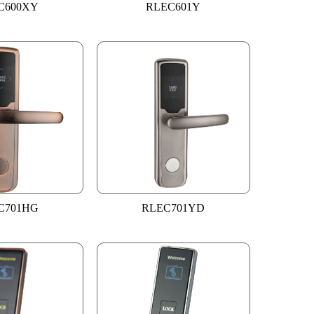
C600XY
RLEC601Y
C701HG
RLEC701YD