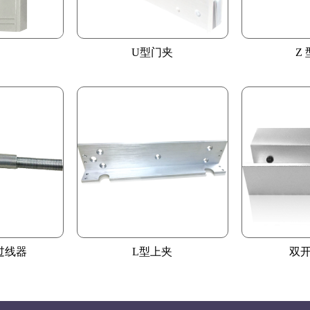
U型门夹
Z
2过线器
L型上夹
双